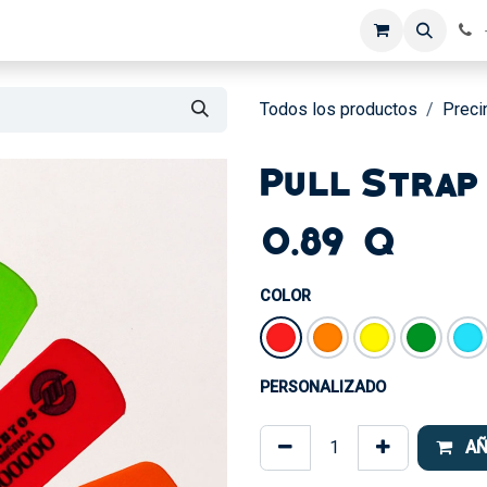
A
CONTROL DE ACCESOS
BRAZALETES
NOSOTROS
CONTA
Todos los productos
Preci
Pull Strap
0.89
Q
COLOR
PERSONALIZADO
AÑ